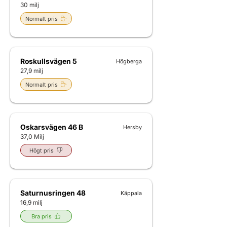
30 milj
Normalt pris
Roskullsvägen 5
Högberga
27,9 milj
Normalt pris
Oskarsvägen 46 B
Hersby
37,0 Milj
Högt pris
Saturnusringen 48
Käppala
16,9 milj
Bra pris