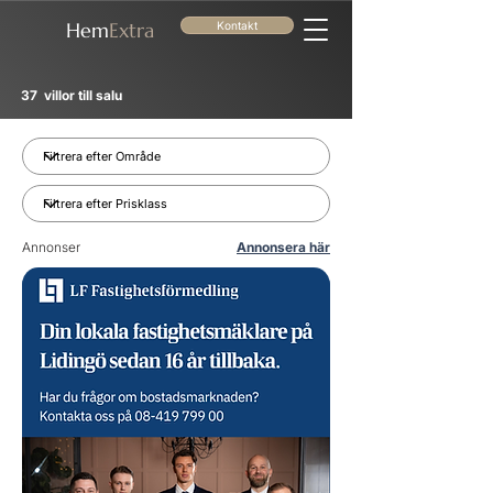
He
m
Extra
Kontakt
37
villor till salu
Annonser
Annonsera här