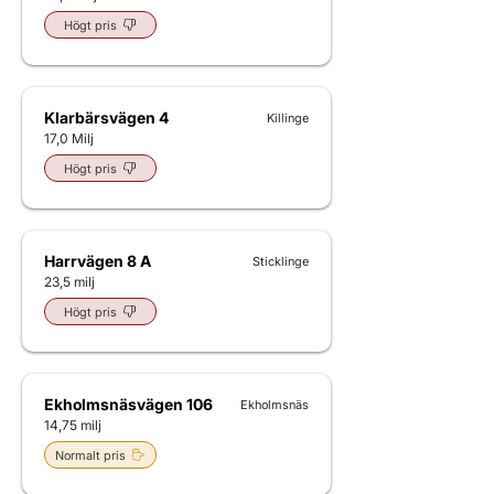
Högt pris
Klarbärsvägen 4
Killinge
17,0 Milj
Högt pris
Harrvägen 8 A
Sticklinge
23,5 milj
Högt pris
Ekholmsnäsvägen 106
Ekholmsnäs
14,75 milj
Normalt pris