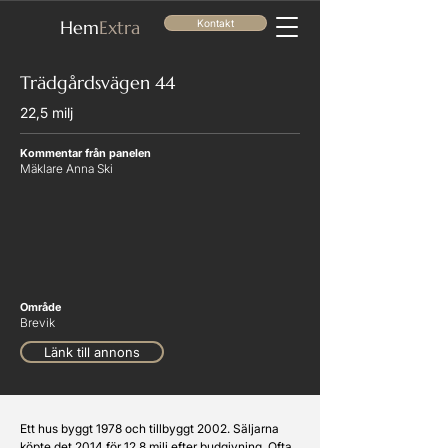
He
m
Extra
Kontakt
Trädgårdsvägen 44
22,5 milj
Kommentar från panelen
Mäklare Anna Ski
Område
Brevik
Länk till annons
Ett hus byggt 1978 och tillbyggt 2002. Säljarna 
köpte det 2014 för 12,8 milj efter budgivning. Ofta 