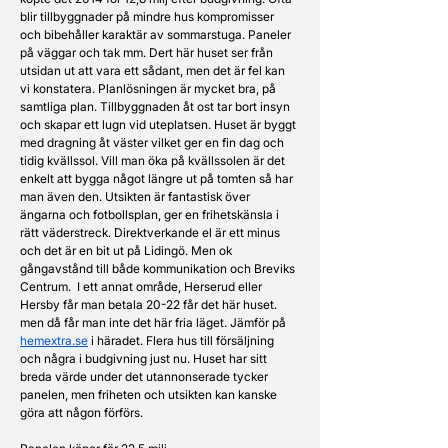
blir tillbyggnader på mindre hus kompromisser 
och bibehåller karaktär av sommarstuga. Paneler 
på väggar och tak mm. Dert här huset ser från 
utsidan ut att vara ett sådant, men det är fel kan 
vi konstatera. Planlösningen är mycket bra, på 
samtliga plan. Tillbyggnaden åt ost tar bort insyn 
och skapar ett lugn vid uteplatsen. Huset är byggt 
med dragning åt väster vilket ger en fin dag och 
tidig kvällssol. Vill man öka på kvällssolen är det 
enkelt att bygga något längre ut på tomten så har 
man även den. Utsikten är fantastisk över 
ängarna och fotbollsplan, ger en frihetskänsla i 
rätt väderstreck. Direktverkande el är ett minus 
och det är en bit ut på Lidingö. Men ok 
gångavstånd till både kommunikation och Breviks 
Centrum.  I ett annat område, Herserud eller 
Hersby får man betala 20-22 får det här huset. 
men då får man inte det här fria läget. Jämför på 
hemextra.se
 i häradet. Flera hus till försäljning 
och några i budgivning just nu. Huset har sitt 
breda värde under det utannonserade tycker 
panelen, men friheten och utsikten kan kanske 
göra att någon förförs. 