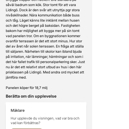
såväl badrum som kök. Stor tomt för att vara 
Lidingö. Dock är den svår att utnyttja pgr stora 
nivåskillnader. Nära kommunikation både buss 
och tåg. Läget känns lite inklämt mellan husen 
och det högre berget på baksidan. Fastigheten 
bakom har möjlighet att bygga mer på sin tomt 
vad panelen tror. Om en byggnationen kommer 
ovanför terrassen är det ett stort minus. Hur stor 
del av året når solen terrassen. En fråga att ställa 
till säljaren. Närheten till skolor kan ibland bjuda 
på irritation, när lämningar, hämtningar och som i 
det här fallet trafik till personalparkering sker. Just 
nu är det ett relativt stort utbud av hus i den här 
prisklassen på Lidingö. Med andra ord mycket att 
jämföra med. 
Panelen köper för 18,7 milj
Berätta om din upplevelse
Mäklare
Hur upplevde du visningen, vad var bra och
vad kan förbättras?