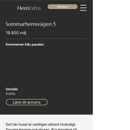
He
m
Extra
Kontakt
Sommarhemsvägen 5
19.850 milj
Kommentar från panelen
Område
Kottla
Länk till annons
Det här huset är verkligen stilrent invändigt. 
Snygga trappor och räcken. Bra standard på 