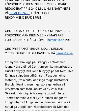
FÖRSÖKER DE IGEN. NU TILL YTTERLIGARE 
REDUCERAT PRIS 24,0 MILJ. NU SNART NERE 
PÅ 
HEMEXTRA.SE
 FRÅN START 
REKOMMENDERADE PRIS
OBS TIDIGARE BORTPLOCKAD, NU 2025-09-22 
FÖRSÖKER MAN IGEN MED NY MÄKLARE. 
FORTFARANDE NÅGOT ÖVER 
hemextra.se
 PRIS.
OBS PRISSÄNKT 11/8-25. SKALL SÄNKAS 
YTTERLIGARE ENLIGT PANELEN PÅ 
hemextra.se
Ett mycket bra läge på Lidingö, centralt men 
lugnt. Nära Lidingö Centrum och kommunikation. 
Huset är byggt 1938 och tillbyggt på 50-talet. Det 
får inga stilpoäng utifrån sett. Fasader i olika 
material, (trä o puts) och inga roliga husformer. 
Bra planlösning men inga stora generösa all 
utrymmen som man kan kräva av 25,0 milj. 
Skicket invändigt är bra men absolut inte lyx. 
Tomten är relativt stor 1,277 kvm vilket ger ett 
luftigt intryck från gatan men tomten har inte så 
naturliga uteplatser i rätt väderstreck. Men det 