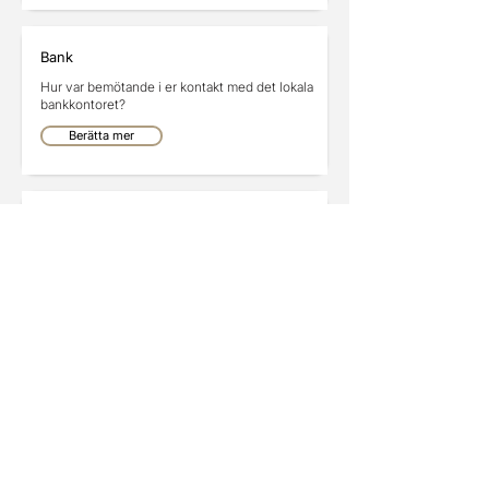
Bank
Hur var bemötande i er kontakt med det lokala
bankkontoret?
Berätta mer
Försäkring
Berätta bra/dåligt och eventuella förbättringar
med försäkringsbolaget
Berätta mer
Annonser
Annonsera här