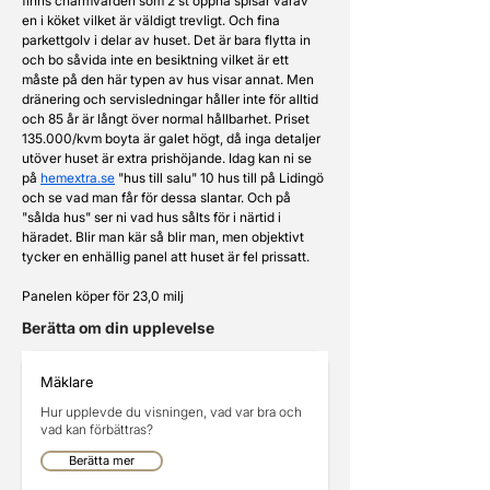
finns charmvärden som 2 st öppna spisar varav 
en i köket vilket är väldigt trevligt. Och fina 
parkettgolv i delar av huset. Det är bara flytta in 
och bo såvida inte en besiktning vilket är ett 
måste på den här typen av hus visar annat. Men 
dränering och servisledningar håller inte för alltid 
och 85 år är långt över normal hållbarhet. Priset 
135.000/kvm boyta är galet högt, då inga detaljer 
utöver huset är extra prishöjande. Idag kan ni se 
på 
hemextra.se
 "hus till salu" 10 hus till på Lidingö 
och se vad man får för dessa slantar. Och på 
"sålda hus" ser ni vad hus sålts för i närtid i 
häradet. Blir man kär så blir man, men objektivt 
tycker en enhällig panel att huset är fel prissatt. 
Panelen köper för 23,0 milj
Berätta om din upplevelse
Mäklare
Hur upplevde du visningen, vad var bra och
vad kan förbättras?
Berätta mer