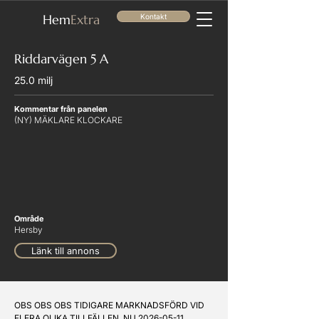
He
m
Extra
Kontakt
Riddarvägen 5 A
25.0 milj
Kommentar från panelen
(NY) MÄKLARE KLOCKARE
Område
Hersby
Länk till annons
OBS OBS OBS TIDIGARE MARKNADSFÖRD VID 
FLERA OLIKA TILLFÄLLEN. NU 2026-05-11 