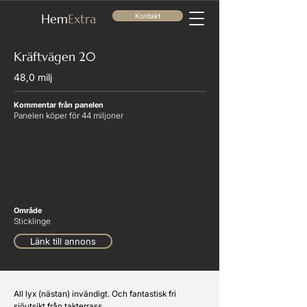
He
m
Extra
Kontakt
Kräftvägen 20
48,0 milj
Kommentar från panelen
Panelen köper för 44 miljoner
Område
Sticklinge
Länk till annons
All lyx (nästan) invändigt. Och fantastisk fri 
sjöutsikt från takterrass. 