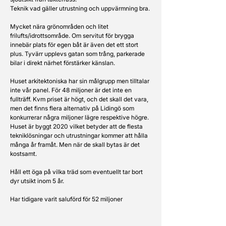
Teknik vad gäller utrustning och uppvärmning bra. 
Mycket nära grönområden och litet 
frilufts/idrottsområde. Om servitut för brygga 
innebär plats för egen båt är även det ett stort 
plus. Tyvärr upplevs gatan som trång, parkerade 
bilar i direkt närhet förstärker känslan. 
Huset arkitektoniska har sin målgrupp men tilltalar 
inte vår panel. För 48 miljoner är det inte en 
fullträff. Kvm priset är högt, och det skall det vara, 
men det finns flera alternativ på Lidingö som 
konkurrerar några miljoner lägre respektive högre. 
Huset är byggt 2020 vilket betyder att de flesta 
tekniklösningar och utrustningar kommer att hålla 
många år framåt. Men när de skall bytas är det 
kostsamt.
Håll ett öga på vilka träd som eventuellt tar bort 
dyr utsikt inom 5 år.
Har tidigare varit saluförd för 52 miljoner