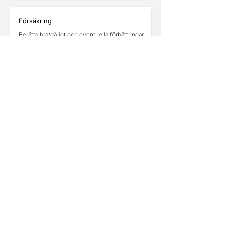
Försäkring
Berätta bra/dåligt och eventuella förbättringar
med försäkringsbolaget
Berätta mer
Annonser
Annonsera här
HemExtra är skapad för dig som köpare. Här hittar du
objektiva beskrivningar som går bortom klyschor och
visar bostäderna som de verkligen är. Ingen överdrift,
bara ärlig och transparent information.​​