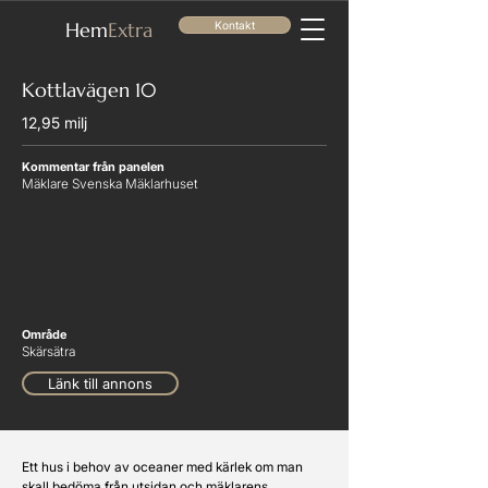
He
m
Extra
Kontakt
Kottlavägen 10
12,95 milj
Kommentar från panelen
Mäklare Svenska Mäklarhuset
Område
Skärsätra
Länk till annons
Ett hus i behov av oceaner med kärlek om man 
skall bedöma från utsidan och mäklarens 