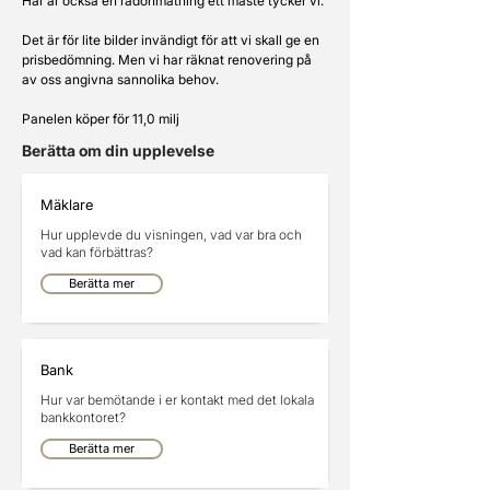
Här är också en radonmätning ett måste tycker vi. 
Det är för lite bilder invändigt för att vi skall ge en 
prisbedömning. Men vi har räknat renovering på 
av oss angivna sannolika behov.
Panelen köper för 11,0 milj
Berätta om din upplevelse
Mäklare
Hur upplevde du visningen, vad var bra och
vad kan förbättras?
Berätta mer
Bank
Hur var bemötande i er kontakt med det lokala
bankkontoret?
Berätta mer