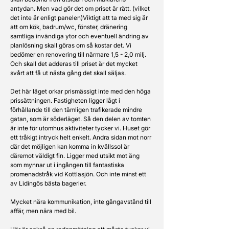
antydan. Men vad gör det om priset är rätt. (vilket 
det inte är enligt panelen)Viktigt att ta med sig är 
att om kök, badrum/wc, fönster, dränering 
samtliga invändiga ytor och eventuell ändring av 
planlösning skall göras om så kostar det. Vi 
bedömer en renovering till närmare 1,5 - 2,0 milj. 
Och skall det adderas till priset är det mycket 
svårt att få ut nästa gång det skall säljas.
Det här läget orkar prismässigt inte med den höga 
prissättningen. Fastigheten ligger lågt i 
förhållande till den tämligen trafikerade mindre 
gatan, som är söderläget. Så den delen av tomten 
är inte för utomhus aktiviteter tycker vi. Huset gör 
ett tråkigt intryck helt enkelt. Andra sidan mot norr 
där det möjligen kan komma in kvällssol är 
däremot väldigt fin. Ligger med utsikt mot äng 
som mynnar ut i ingången till fantastiska 
promenadstråk vid Kottlasjön. Och inte minst ett 
av Lidingös bästa bagerier. 
Mycket nära kommunikation, inte gångavstånd till 
affär, men nära med bil. 