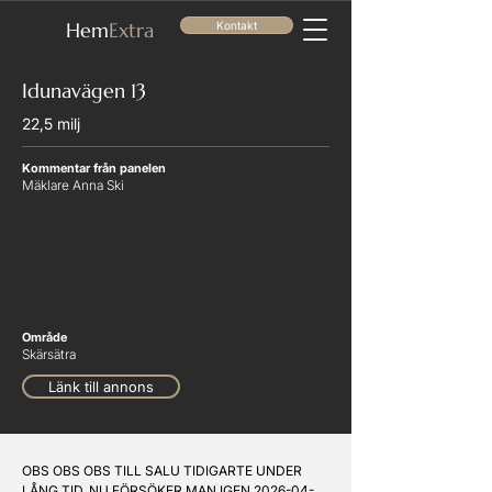
He
m
Extra
Kontakt
Idunavägen 13
22,5 milj
Kommentar från panelen
Mäklare Anna Ski
Område
Skärsätra
Länk till annons
OBS OBS OBS TILL SALU TIDIGARTE UNDER 
LÅNG TID. NU FÖRSÖKER MAN IGEN 2026-04-