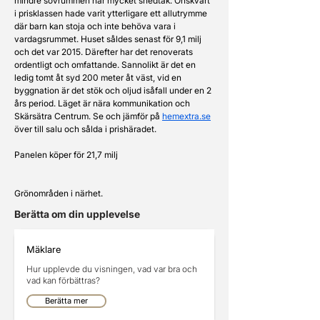
mindre sovrummen har mycket snedtak. Önskvärt 
i prisklassen hade varit ytterligare ett allutrymme 
där barn kan stoja och inte behöva vara i 
vardagsrummet. Huset såldes senast för 9,1 milj 
och det var 2015. Därefter har det renoverats 
ordentligt och omfattande. Sannolikt är det en 
ledig tomt åt syd 200 meter åt väst, vid en 
byggnation är det stök och oljud isåfall under en 2 
års period. Läget är nära kommunikation och 
Skärsätra Centrum. Se och jämför på 
hemextra.se
över till salu och sålda i prishäradet. 
Panelen köper för 21,7 milj
Grönområden i närhet. 
Berätta om din upplevelse
Mäklare
Hur upplevde du visningen, vad var bra och
vad kan förbättras?
Berätta mer