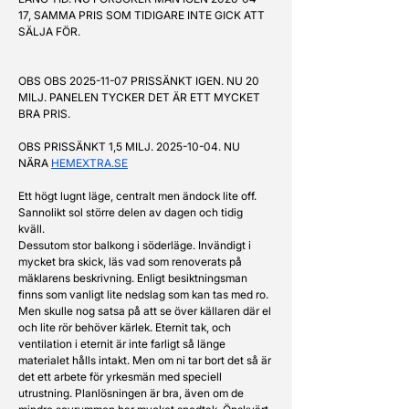
17, SAMMA PRIS SOM TIDIGARE INTE GICK ATT 
SÄLJA FÖR.
OBS OBS 2025-11-07 PRISSÄNKT IGEN. NU 20 
MILJ. PANELEN TYCKER DET ÄR ETT MYCKET 
BRA PRIS.
OBS PRISSÄNKT 1,5 MILJ. 2025-10-04. NU 
NÄRA 
HEMEXTRA.SE
Ett högt lugnt läge, centralt men ändock lite off. 
Sannolikt sol större delen av dagen och tidig 
kväll. 
Dessutom stor balkong i söderläge. Invändigt i 
mycket bra skick, läs vad som renoverats på 
mäklarens beskrivning. Enligt besiktningsman 
finns som vanligt lite nedslag som kan tas med ro. 
Men skulle nog satsa på att se över källaren där el 
och lite rör behöver kärlek. Eternit tak, och 
ventilation i eternit är inte farligt så länge 
materialet hålls intakt. Men om ni tar bort det så är 
det ett arbete för yrkesmän med speciell 
utrustning. Planlösningen är bra, även om de 