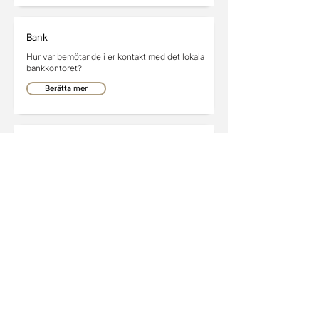
Bank
Hur var bemötande i er kontakt med det lokala
bankkontoret?
Berätta mer
Försäkring
Berätta bra/dåligt och eventuella förbättringar
med försäkringsbolaget
Berätta mer
Annonser
Annonsera här