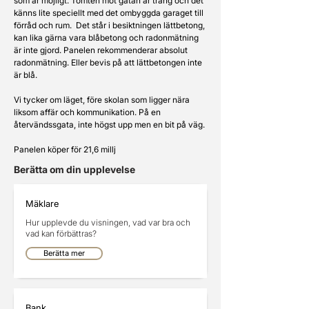
som är möjligt. Tomten mot gatan är trång och det 
känns lite speciellt med det ombyggda garaget till 
förråd och rum.  Det står i besiktningen lättbetong, 
kan lika gärna vara blåbetong och radonmätning 
är inte gjord. Panelen rekommenderar absolut 
radonmätning. Eller bevis på att lättbetongen inte 
är blå. 
Vi tycker om läget, före skolan som ligger nära 
liksom affär och kommunikation. På en 
återvändssgata, inte högst upp men en bit på väg.
Panelen köper för 21,6 millj
Berätta om din upplevelse
Mäklare
Hur upplevde du visningen, vad var bra och
vad kan förbättras?
Berätta mer
Bank