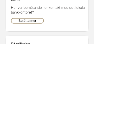
Hur var bemötande i er kontakt med det lokala
bankkontoret?
Berätta mer
Försäkring
Berätta bra/dåligt och eventuella förbättringar
med försäkringsbolaget
Berätta mer
Annonser
Annonsera här