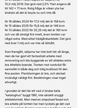
10,0 milj 2019. Det gick ned 2,5% Ytan angavs då 
till 142 + 71 kvm. Rolig fråga är vilken yta har 
ändrats så det är boyta nu och inte då.
Nr 18 såldes 2024 för 17,0 milj det är 158 kvm.
Nr 15 såldes 2025 för 15,8 milj det är 146 kvm
Nr 13 såldes 2022 för 20,25 milj det är 160 kvm 
och var då otroligt fint inrett, även tomten var 
något extra. Med alitat trädgårdsarkitekt. Det gick 
ned över 1 milj och var inte så lättsålt.
Som framgått, säljarna har inte bott här så länge, 
men de har gjort ett fantastiskt arbete med 
renovering och bla byggande av ett alldeles extra 
bra Attefalls boende. Tomten mot nordväst får 
sannolikt in både dag och tidig kvällssol till den 
fina poolen. Planlösningen är bra, och skicket 
invändigt väldigt fint. Besiktningen visar inget 
allvarligt. 
I grunden är det här ett vad vi brukar kalla 
"kataloghus" byggt 1981, inte särskilt snyggt 
arkitektoniskt. Men med en omputsad fasad och 
bra arbete på tomten har man lyckats ge det vad 