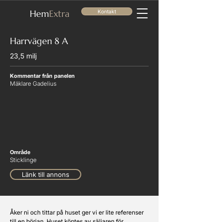
He
m
Extra
Kontakt
Harrvägen 8 A
23,5 milj
Kommentar från panelen
Mäklare Gadelius
Område
Sticklinge
Länk till annons
Åker ni och tittar på huset ger vi er lite referenser 
till en början. Huset köptes av säljaren för 