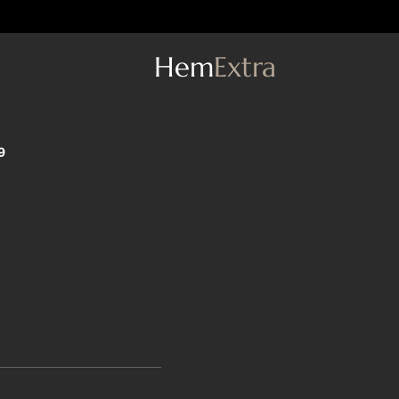
He
m
Extra
9