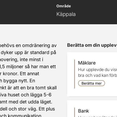
Område
Käppala
Berätta om din upplev
 behövs en omdränering av 
 dyker upp är standard på 
overing, inte minst i 
Mäklare
,5 miljoner så har man ett 
Hur upplevde du vis
er kronor. Ett annat 
bra och vad kan förb
ch bygga nytt. En 
Berätta mer
t är att en bra tomt skall 
riva huset och lägga 5-6 
samt med det udda läget. 
ell och stor väg. Ett plus 
Bank
r och kommunikation. 