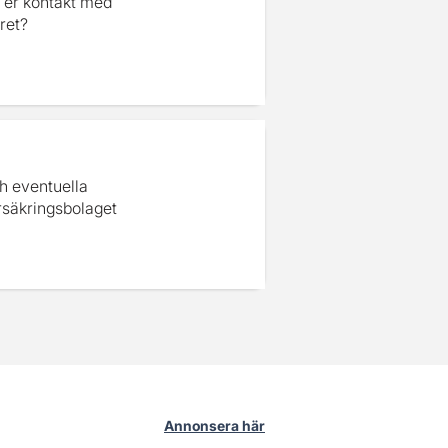
 er kontakt med
ret?
ch eventuella
rsäkringsbolaget
Annonsera här