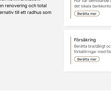
Hur var bemötande i
en renovering och total 
det lokala bankkonto
ternativ till ett radhus som 
Berätta mer
 
Försäkring
Berätta bra/dåligt o
förbättringar med fö
Berätta mer