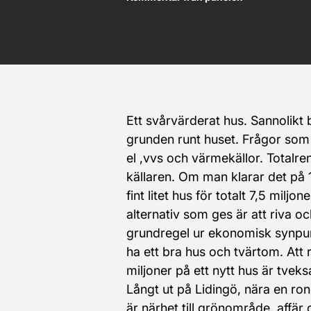
Ett svårvärderat hus. Sannolikt
grunden runt huset. Frågor som
el ,vvs och värmekällor. Totalren
källaren. Om man klarar det på 1
fint litet hus för totalt 7,5 miljon
alternativ som ges är att riva o
grundregel ur ekonomisk synpunk
ha ett bra hus och tvärtom. Att 
miljoner på ett nytt hus är tvek
Långt ut på Lidingö, nära en rond
är närhet till grönområde, affä