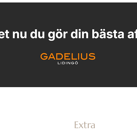
He
m
Extra