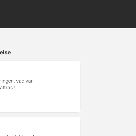
else
ningen, vad var
ättras?