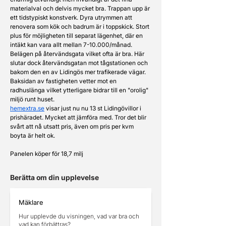
materialval och delvis mycket bra. Trappan upp är 
ett tidstypiskt konstverk. Dyra utrymmen att 
renovera som kök och badrum är i toppskick. Stort 
plus för möjligheten till separat lägenhet, där en 
intäkt kan vara allt mellan 7-10.000/månad. 
Belägen på återvändsgata vilket ofta är bra. Här 
slutar dock återvändsgatan mot tågstationen och 
bakom den en av Lidingös mer trafikerade vägar. 
Baksidan av fastigheten vetter mot en 
radhuslänga vilket ytterligare bidrar till en "orolig" 
miljö runt huset. 
hemextra.se
 visar just nu nu 13 st Lidingövillor i 
prishäradet. Mycket att jämföra med. Tror det blir 
svårt att nå utsatt pris, även om pris per kvm 
boyta är helt ok. 
Panelen köper för 18,7 milj
Berätta om din upplevelse
Mäklare
Hur upplevde du visningen, vad var bra och
vad kan förbättras?