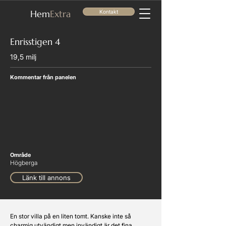
He
m
Extra
Kontakt
Enrisstigen 4
19,5 milj
Kommentar från panelen
Område
Högberga
Länk till annons
En stor villa på en liten tomt. Kanske inte så 
charmig utvändigt men invändigt är det fina 