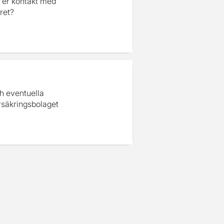
 er kontakt med
ret?
ch eventuella
rsäkringsbolaget