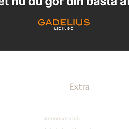
He
m
Extra
e. Här
Annonsera här
går