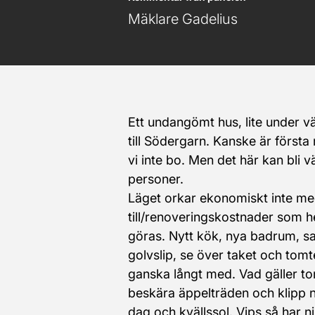
Mäklare Gadelius
Ett undangömt hus, lite under väge
till Södergarn. Kanske är första 
vi inte bo. Men det här kan bli väl
personer.
Läget orkar ekonomiskt inte me
till/renoveringskostnader som he
göras. Nytt kök, nya badrum, sam
golvslip, se över taket och tomte
ganska långt med. Vad gäller to
beskära äppelträden och klipp ne
dag och kvällssol. Vips så har ni e