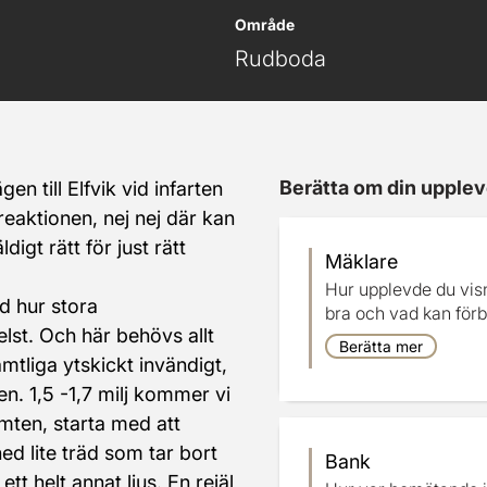
Område
Rudboda
Berätta om din upplev
n till Elfvik vid infarten 
reaktionen, nej nej där kan 
digt rätt för just rätt 
Mäklare
Hur upplevde du vis
d hur stora 
bra och vad kan förb
lst. Och här behövs allt 
Berätta mer
tliga ytskickt invändigt, 
n. 1,5 -1,7 milj kommer vi 
mten, starta med att 
d lite träd som tar bort 
Bank
tt helt annat ljus. En rejäl 