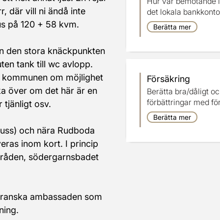
Hur var bemötande i
 där vill ni ändå inte 
det lokala bankkonto
hus på 120 + 58 kvm.
Berätta mer
en den stora knäckpunkten 
ten tank till wc avlopp. 
d kommunen om möjlighet 
Försäkring
nka över om det här är en 
Berätta bra/dåligt o
förbättringar med fö
 tjänligt osv. 
Berätta mer
buss) och nära Rudboda 
as inom kort. I princip 
råden, södergarnsbadet 
Iranska ambassaden som 
ning. 