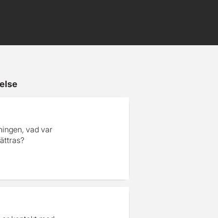
else
ningen, vad var
ättras?