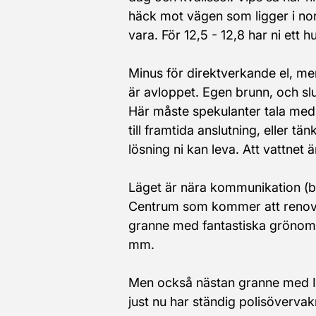
häck mot vägen som ligger i norr,
vara. För 12,5 - 12,8 har ni ett 
Minus för direktverkande el, m
är avloppet. Egen brunn, och slu
Här måste spekulanter tala me
till framtida anslutning, eller tä
lösning ni kan leva. Att vattnet är
Läget är nära kommunikation (
Centrum som kommer att renover
granne med fantastiska grönom
mm.
Men också nästan granne med 
just nu har ständig polisövervak