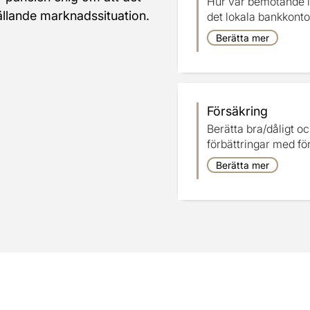
Hur var bemötande i
l gällande marknadssituation. 
det lokala bankkonto
Berätta mer
Försäkring
Berätta bra/dåligt o
förbättringar med fö
Berätta mer