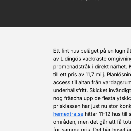
Ett fint hus beläget på en lugn 
av Lidingös vackraste omgivnin
promenadstråk i direkt närhet. 
till ett pris av 11,7 milj. Planlösn
access till altan från vardagsrum.
underhållsfritt. Skicket invändig
nog fräscha upp de flesta ytski
prisklassen har just nu stor kon
hemextra.se
 hittar 11-12 hus til
områden, men det går att få tota
för samma pris. Det här huset ä