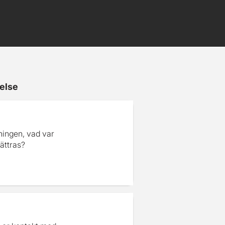
else
ningen, vad var
ättras?