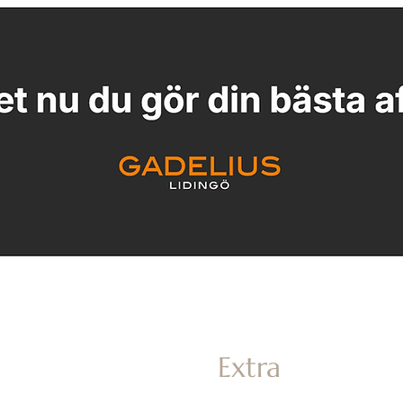
He
m
Extra