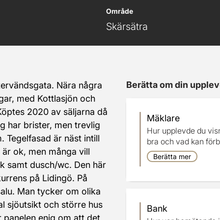
Område
Skärsätra
Berätta om din upplev
återvändsgata. Nära några 
gar, med Kottlasjön och 
Köptes 2020 av säljarna då 
Mäklare
ing har brister, men trevlig 
Hur upplevde du vis
 Tegelfasad är näst intill 
bra och vad kan förb
t är ok, men många vill 
Berätta mer
ck samt dusch/wc. Den här 
kurrens på Lidingö. På 
l salu. Man tycker om olika 
l sjöutsikt och större hus 
Bank
r panelen enig om att det 