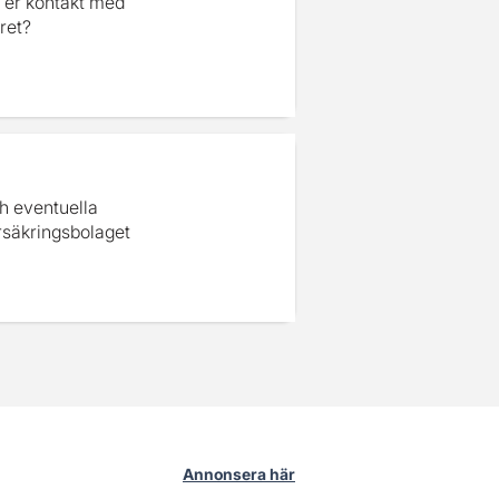
 er kontakt med
ret?
ch eventuella
rsäkringsbolaget
Annonsera här